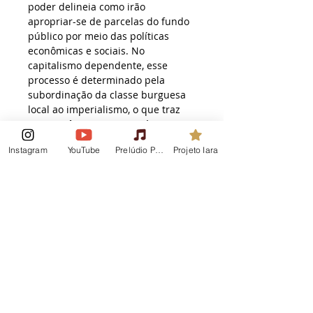
poder delineia como irão 
apropriar-se de parcelas do fundo 
público por meio das políticas 
econômicas e sociais. No 
capitalismo dependente, esse 
processo é determinado pela 
subordinação da classe burguesa 
local ao imperialismo, o que traz 
consequências para o próprio 
desenvolvimento capitalista e 
Instagram
YouTube
Prelúdio Podcast
Projeto Iara
reduz o volume de recursos do 
fundo público disponível para a 
reprodução da classe 
trabalhadora. Nesse escopo, a 
presente tese de doutoramento 
tem por objetivo identificar as 
recomposições no bloco no poder 
entre 2003 e 2018 no Brasil, e 
como tais ajustes intraburgueses 
se expressam em alterações nas 
políticas econômicas e sociais, a 