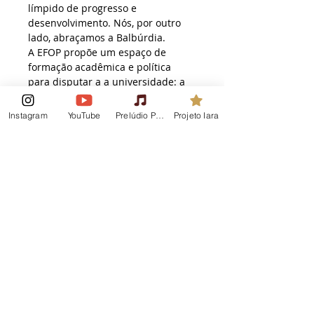
límpido de progresso e 
desenvolvimento. Nós, por outro 
lado, abraçamos a Balbúrdia.
A EFOP propõe um espaço de 
formação acadêmica e política 
para disputar a a universidade: a 
Circulação da Balbúrdia. Um 
espaço de debate sobre a 
Instagram
YouTube
Prelúdio Podcast
Projeto Iara
produção acadêmica de esquerda 
das universidades públicas 
brasileiras. É um espaço para os 
pesquisadores apresentarem e 
discutirem suas teses e 
dissertações e colocá-las em 
circulação.
Resumo
Este artigo aborda o modelo 
educativo do Estado Plurinacional 
da Bolívia, com foco no Subsistema 
de Educação Regular, seus níveis e 
currículo, com base nos elementos 