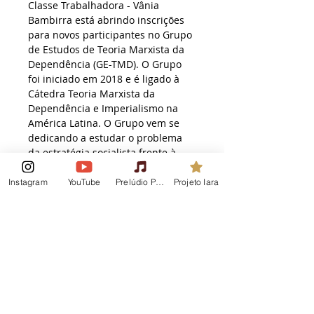
Classe Trabalhadora - Vânia 
Bambirra está abrindo inscrições 
para novos participantes no Grupo 
de Estudos de Teoria Marxista da 
Dependência (GE-TMD). O Grupo 
foi iniciado em 2018 e é ligado à 
Cátedra Teoria Marxista da 
Dependência e Imperialismo na 
América Latina. O Grupo vem se 
dedicando a estudar o problema 
da estratégia socialista frente à 
dinâmica da dependência. Os 
encontros do Grupo serão 
Instagram
YouTube
Prelúdio Podcast
Projeto Iara
quinzenais, nas terças-feiras  às 19 
horas - em formato on-line. As 
atividades terão início em 28/06.
O GE - TMD tem por característica 
se aprofundar na obra dessa 
teoria fundamental para 
compreender o Imperialismo e 
suas implicações na formação 