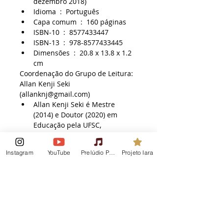
dezembro 2018)
Idioma ‏ : ‎ Português
Capa comum ‏ : ‎ 160 páginas
ISBN-10 ‏ : ‎ 8577433447
ISBN-13 ‏ : ‎ 978-8577433445
Dimensões ‏ : ‎ 20.8 x 13.8 x 1.2 
cm
Coordenação do Grupo de Leitura: 
Allan Kenji Seki 
(allanknj@gmail.com)
Allan Kenji Seki é Mestre 
(2014) e Doutor (2020) em 
Educação pela UFSC, 
atualmente atua como 
pesquisador colaborador (pós-
Instagram
YouTube
Prelúdio Podcast
Projeto Iara
doc) na Faculdade de 
Educação da Universidade 
Estadual de Campinas 
(UNICAMP).
GRUPO DE LEITURA (4 encontros 
de 2h):
06/05 (sábado) - pp. 9-48