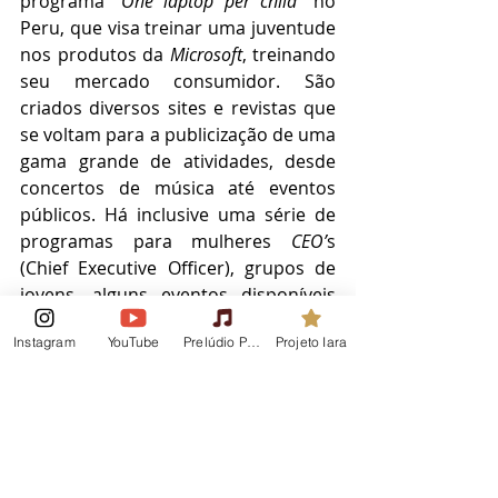
programa “
One laptop per child
” no 
Peru, que visa treinar uma juventude 
nos produtos da 
Microsoft
, treinando 
seu mercado consumidor. São 
criados diversos sites e revistas que 
se voltam para a publicização de uma 
gama grande de atividades, desde 
concertos de música até eventos 
públicos. Há inclusive uma série de 
programas para mulheres 
CEO’
s 
(Chief Executive Officer), grupos de 
jovens, alguns eventos disponíveis 
para consulta. 
Instagram
YouTube
Prelúdio Podcast
Projeto Iara
 Ao longo da apresentação, Rejane 
destacou que as visitas de 
governantes latino-americanos para 
o Conselho configuram-se como uma 
espécie de “diplomacia privada 