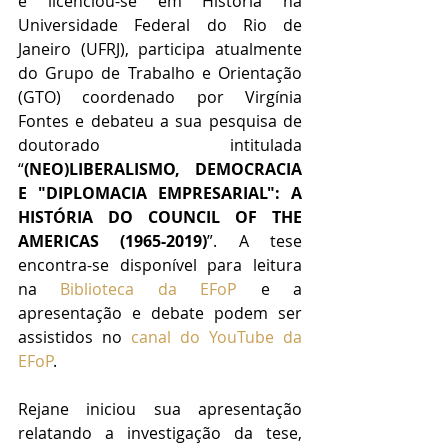
e licenciou-se em História na 
Universidade Federal do Rio de 
Janeiro (UFRJ), participa atualmente 
do Grupo de Trabalho e Orientação 
(GTO) coordenado por Virgínia 
Fontes e debateu a sua pesquisa de 
doutorado intitulada 
“
(NEO)LIBERALISMO, DEMOCRACIA 
E "DIPLOMACIA EMPRESARIAL": A 
HISTÓRIA DO COUNCIL OF THE 
AMERICAS (1965-2019)
”. A tese 
encontra-se disponível para leitura 
na 
Biblioteca da EFoP
 e a 
apresentação e debate podem ser 
assistidos no
canal do YouTube da 
EFoP
.
Rejane iniciou sua apresentação 
relatando a investigação da tese, 