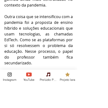
contexto da pandemia. 
Outra coisa que se intensificou com a 
pandemia foi a proposta de ensino 
híbrido e soluções educacionais que 
usam tecnologias, as chamadas 
EdTech. Como se as plataformas por 
si só resolvessem o problema da 
educação. Nesse processo, o papel 
do professor também fica 
secundarizado.
De uma forma geral, os professores 
foram tratados como se não 
Instagram
YouTube
Prelúdio Podcast
Projeto Iara
soubessem o que fazer com os seus 
alunos e o conhecimento 
historicamente acumulado pela 
categoria foi negado. O que foi 