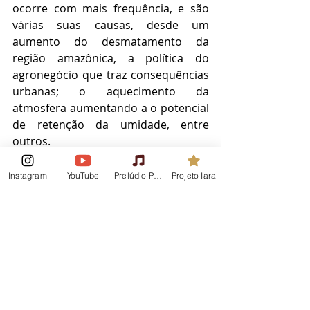
ocorre com mais frequência, e são 
várias suas causas, desde um 
aumento do desmatamento da 
região amazônica, a política do 
agronegócio que traz consequências 
urbanas; o aquecimento da 
atmosfera aumentando a o potencial 
de retenção da umidade, entre 
outros. 
O que agrava ainda mais essa 
situação é o modo como as próprias 
Instagram
YouTube
Prelúdio Podcast
Projeto Iara
cidades, em decorrência de seu 
processo de urbanização, estão 
construídas. Com despreparo 
completo para regimes longos e 
fortes de chuvas, o 
“desenvolvimento” das metrópoles 
foi pensado para o aumento e 
velocidade de transportes de 