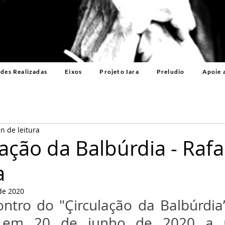
ades Realizadas
Eixos
Projeto Iara
Preludio
Apoie 
n de leitura
lação da Balbúrdia - Rafa
a
de 2020
ntro do "Çirculação da Balbúrdia”
 em 20 de junho de 2020 a pa