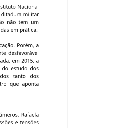
tituto Nacional 
itadura militar 
ção não tem um 
das em prática.
ação. Porém, a 
te desfavorável 
ada, em 2015, a 
 do estudo dos 
dos tanto dos 
tro que aponta 
meros, Rafaela 
ssões e tensões 