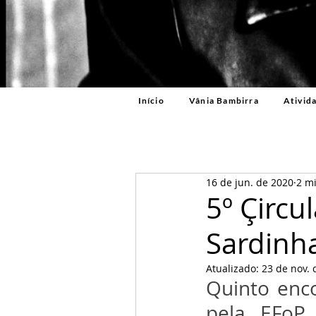
Início
Vânia Bambirra
Ativid
16 de jun. de 2020
2 mi
5º Çircu
Sardinh
Atualizado:
23 de nov. 
Quinto enco
pela EFoP