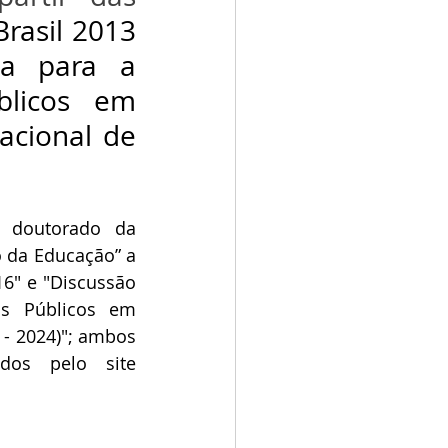
rasil 2013 
ca para a 
licos em 
cional de 
 doutorado da 
 da Educação” a 
6" e "Discussão 
s Públicos em 
- 2024)"; ambos 
se encontram na Biblioteca da EFoP e podem ser acessados pelo site 