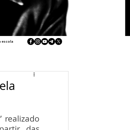
a escola
ela
 realizado 
rtir das 